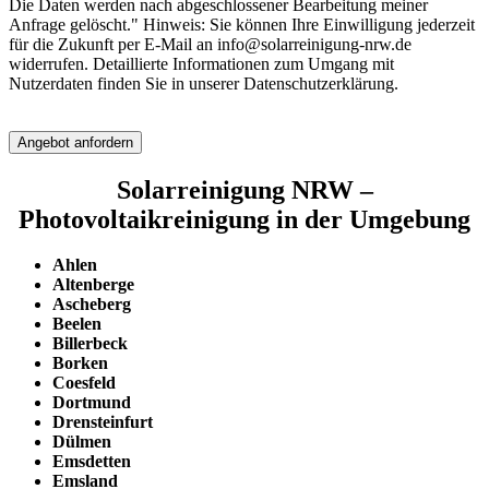
Die Daten werden nach abgeschlossener Bearbeitung meiner
Anfrage gelöscht." Hinweis: Sie können Ihre Einwilligung jederzeit
für die Zukunft per E-Mail an info@solarreinigung-nrw.de
widerrufen. Detaillierte Informationen zum Umgang mit
Nutzerdaten finden Sie in unserer Datenschutzerklärung.
Bitte
lassen
Sie
dieses
Solarreinigung NRW –
Feld
Photovoltaikreinigung in der Umgebung
leer.
Ahlen
Altenberge
Ascheberg
Beelen
Billerbeck
Borken
Coesfeld
Dortmund
Drensteinfurt
Dülmen
Emsdetten
Emsland